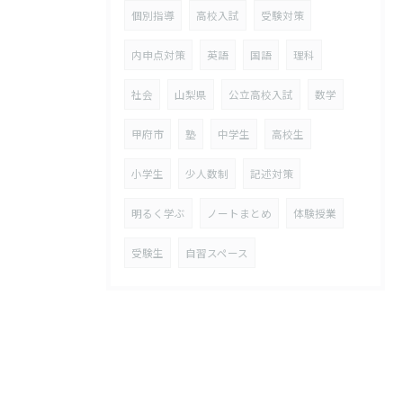
個別指導
高校入試
受験対策
内申点対策
英語
国語
理科
社会
山梨県
公立高校入試
数学
甲府市
塾
中学生
高校生
小学生
少人数制
記述対策
明るく学ぶ
ノートまとめ
体験授業
受験生
自習スペース