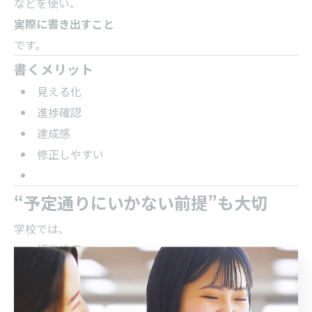
などを使い、
実際に書き出すこと
です。
書くメリット
見える化
進捗確認
達成感
修正しやすい
“予定通りにいかない前提”も大切
学校では、
授業進度
新単元
部活