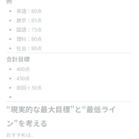
例
英語：80点
数学：85点
国語：75点
理科：80点
社会：80点
合計目標
400点
450点
前回＋50点
“現実的な最大目標”と“最低ライ
ン”を考える
おすすめは、