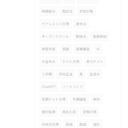
時間配分
暗記法
学習計画
ケアレスミス対策
夏休み
オープンスクール
勉強法
進路相談
家庭学習
宿題
夏期講習
AI
お盆休み
テスト対策
実力テスト
２学期
学校生活
夏
生成AI
ChatGPT
ノートづくり
定期テスト対策
冬期講習
無料
個別指導
高校入試
受験対策
内申点対策
英語
国語
理科