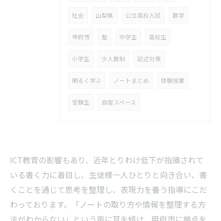
社会
山梨県
公立高校入試
数学
甲府市
塾
中学生
高校生
小学生
少人数制
記述対策
明るく学ぶ
ノートまとめ
体験授業
受験生
自習スペース
ICT教育の影響もあり、近年とりわけ低下が指摘されて
いる書く力に着目し、生徒様一人ひとりと向き合い、書
くことを通じて思考を整理し、表現力を養う指導にこだ
わっております。「ノートの取り方や情報を整理する方
法がわからない」という声に耳を傾け、甲府市に拠点を