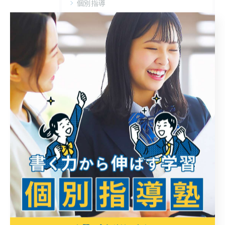
個別指導
受験
定期テスト対策
苦手対策
書く
学習法
小ネタ
最近の投稿
Recent
Posts
2026/08/05
子どもの学習とAI どう向き合うべきか