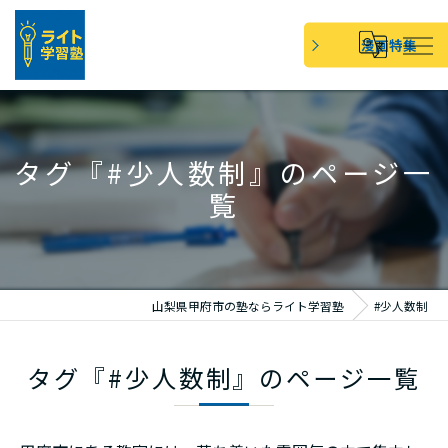
漫画特集
タグ『#少人数制』のページ一
覧
山梨県甲府市の塾ならライト学習塾
#少人数制
タグ『#少人数制』のページ一覧