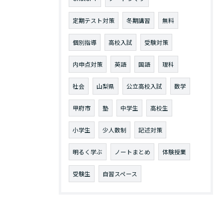
定期テスト対策
冬期講習
無料
個別指導
高校入試
受験対策
内申点対策
英語
国語
理科
社会
山梨県
公立高校入試
数学
甲府市
塾
中学生
高校生
小学生
少人数制
記述対策
明るく学ぶ
ノートまとめ
体験授業
受験生
自習スペース