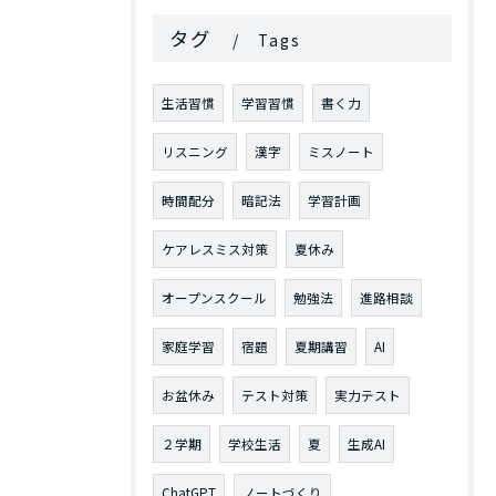
タグ
Tags
生活習慣
学習習慣
書く力
リスニング
漢字
ミスノート
時間配分
暗記法
学習計画
ケアレスミス対策
夏休み
お問い合わせはこちら
オープンスクール
勉強法
進路相談
家庭学習
宿題
夏期講習
AI
お盆休み
テスト対策
実力テスト
２学期
学校生活
夏
生成AI
ChatGPT
ノートづくり