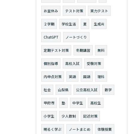
お問い合わせはこちら
お盆休み
テスト対策
実力テスト
２学期
学校生活
夏
生成AI
ChatGPT
ノートづくり
定期テスト対策
冬期講習
無料
個別指導
高校入試
受験対策
内申点対策
英語
国語
理科
社会
山梨県
公立高校入試
数学
甲府市
塾
中学生
高校生
小学生
少人数制
記述対策
明るく学ぶ
ノートまとめ
体験授業