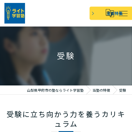
漫画特集
受験
山梨県甲府市の塾ならライト学習塾
当塾の特徴
受験
受験に立ち向かう力を養うカリキ
ュラム