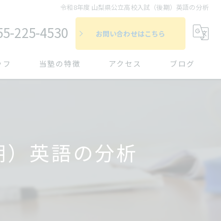
令和8年度 山梨県公立高校入試（後期）英語の分析
55-225-4530
お問い合わせはこちら
ッフ
当塾の特徴
アクセス
ブログ
個別指導
漫画特集
コラム
受験
定期テスト対策
期）英語の分析
苦手対策
書く