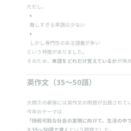
ただし、
難しすぎる単語は少ない
しかし専門性のある語彙が多い
という特徴がありました。
そのため、
単語をどれだけ覚えているか
が得
英作文（35～50語）
大問⑤の最後には英作文の問題が出題されて
今年のテーマは
「持続可能な社会の実現に向けて、生活の中
を
35～50語で書く
という問題でした。