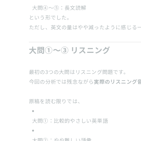
大問④～⑤：長文読解
という形でした。
ただし、英文の量はやや減ったように感じる
大問①～③ リスニング
最初の3つの大問はリスニング問題です。
今回の分析では残念ながら
実際のリスニング
原稿を読む限りでは、
大問①：比較的やさしい英単語
大問②：やや難しい語彙