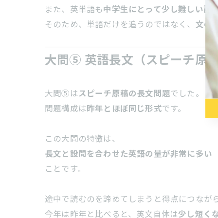
また、英単語も
中学生にとって少し難しい語
そのため、単語だけを追うのではなく、
文の
大問⑤ 英語長文（スピーチ原
大問⑤は
スピーチ原稿の長文問題
でした。
問題構成は
昨年とほぼ同じ形式
です。
この大問の特徴は、
長文と設問を合わせた英語の量が非常に多い
ことです。
途中で読むのを諦めてしまうと得点につなが
今年は昨年と比べると、英文自体は
少し短く