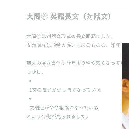
大問④ 英語長文（対話文）
大問④は
対話文形式の長文問題
でした。
問題構成は順番の違いはあるものの、
昨年と
英文の長さ自体は昨年より
やや短くなってい
しかし、
1文の長さが少し長くなっている
文構造がやや複雑になっている
という特徴が見られました。