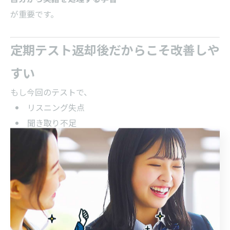
が重要です。
定期テスト返却後だからこそ改善しや
すい
もし今回のテストで、
リスニング失点
聞き取り不足
語彙不足
が見えたなら、
次回テストや入試へ向けて改善を始める良いタイミング
です。
保護者にも確認しやすい学習法