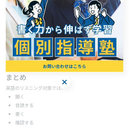
音読や書き取りは、
学習時間
継続状況
発音
理解度
が比較的見えやすく、家庭でもサポートしやすい方法で
す。
お問い合わせはこちら
まとめ
お問い合わせはこちら
英語のリスニング対策では、
聞く
音読する
書く
確認する