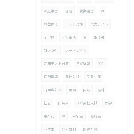
家庭学習
宿題
夏期講習
AI
お盆休み
テスト対策
実力テスト
２学期
学校生活
夏
生成AI
ChatGPT
ノートづくり
定期テスト対策
冬期講習
無料
個別指導
高校入試
受験対策
内申点対策
英語
国語
理科
社会
山梨県
公立高校入試
数学
甲府市
塾
中学生
高校生
小学生
少人数制
記述対策