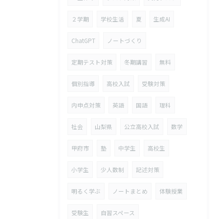
２学期
学校生活
夏
生成AI
ChatGPT
ノートづくり
定期テスト対策
冬期講習
無料
個別指導
高校入試
受験対策
内申点対策
英語
国語
理科
社会
山梨県
公立高校入試
数学
甲府市
塾
中学生
高校生
小学生
少人数制
記述対策
明るく学ぶ
ノートまとめ
体験授業
受験生
自習スペース