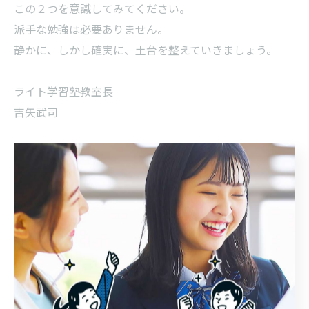
この２つを意識してみてください。
派手な勉強は必要ありません。
静かに、しかし確実に、土台を整えていきましょう。
ライト学習塾教室長
吉矢武司
--------------------------------------------------------------------
--
ライト学習塾
住所 : 山梨県甲府市飯田４丁目１１−２２
グリーンハイツ阪本102
電話番号 : 055-225-4530
拠点の甲府市で丁寧に個別指導