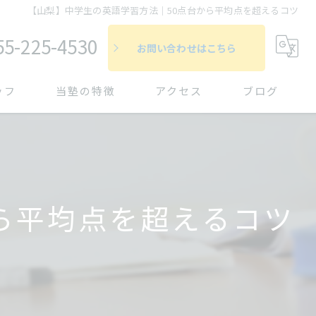
【山梨】中学生の英語学習方法｜50点台から平均点を超えるコツ
55-225-4530
お問い合わせはこちら
ッフ
当塾の特徴
アクセス
ブログ
個別指導
漫画特集
コラム
受験
定期テスト対策
ら平均点を超えるコツ
苦手対策
書く