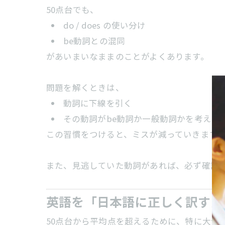
50点台でも、
do / does の使い分け
be動詞との混同
があいまいなままのことがよくあります。
問題を解くときは、
動詞に下線を引く
その動詞がbe動詞か一般動詞かを考える
この習慣をつけると、ミスが減っていきます
また、見逃していた動詞があれば、必ず確認
英語を「日本語に正しく訳す力
50点台から平均点を超えるために、特に大切