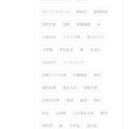
オープンスクール
勉強法
進路相談
家庭学習
宿題
夏期講習
AI
お盆休み
テスト対策
実力テスト
２学期
学校生活
夏
生成AI
ChatGPT
ノートづくり
定期テスト対策
冬期講習
無料
個別指導
高校入試
受験対策
内申点対策
英語
国語
理科
社会
山梨県
公立高校入試
数学
甲府市
塾
中学生
高校生