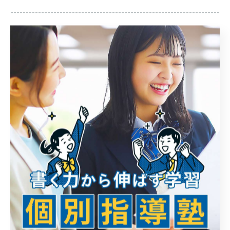
--------------------------------------------------------------------
--
ライト学習塾
住所 : 山梨県甲府市飯田４丁目１１−２２
グリーンハイツ阪本102
電話番号 : 055-225-4530
拠点の甲府市で丁寧に個別指導
--------------------------------------------------------------------
--
個別指導