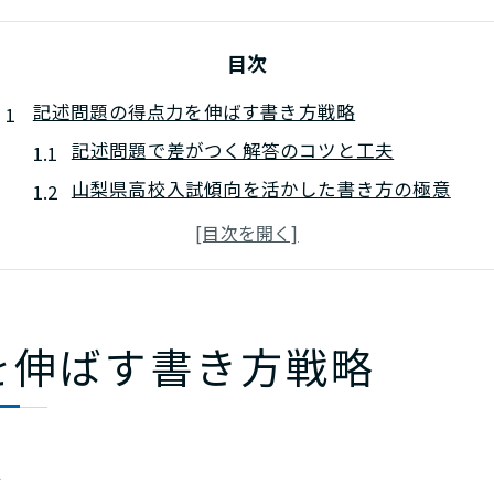
目次
記述問題の得点力を伸ばす書き方戦略
記述問題で差がつく解答のコツと工夫
山梨県高校入試傾向を活かした書き方の極意
記述問題で得点を伸ばす答案構成のポイント
公立高校入試過去問で学ぶ記述問題対策法
記述問題に強くなるための演習と反復練習
減点を防ぐための記述問題注意点ガイド
を伸ばす書き方戦略
記述問題で減点を防ぐ基本的な注意点
答案作成時に見落としやすい記述問題の盲点
記述問題で部分点を逃さないための確認方法
夫