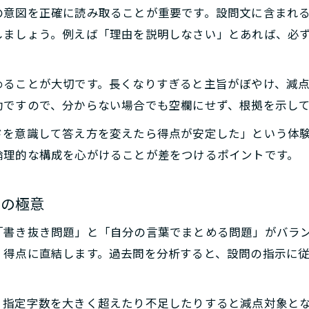
山梨県高校入試で減点されやすい要素と対策
の意図を正確に読み取ることが重要です。設問文に含まれ
記述問題見直しの効果的なチェックポイント
しましょう。例えば「理由を説明しなさい」とあれば、必
高得点へ導く記述問題の構成テクニック
記述問題で高得点を狙う答案構成の考え方
めることが大切です。長くなりすぎると主旨がぼやけ、減
結論・理由・根拠で記述問題を組み立てる方法
効ですので、分からない場合でも空欄にせず、根拠を示し
記述問題における主語と述語の使い方のコツ
ドを意識して答え方を変えたら得点が安定した」という体
山梨県高校入試傾向に沿った記述問題の作り方
論理的な構成を心がけることが差をつけるポイントです。
短い記述問題でも伝わる表現力の養い方
記述問題で差がつく山梨県入試対策法
方の極意
山梨県入試に特化した記述問題対策の実践例
「書き抜き問題」と「自分の言葉でまとめる問題」がバラ
記述問題で合格点を狙う勉強法の工夫
、得点に直結します。過去問を分析すると、設問の指示に
過去問活用で見抜く記述問題出題傾向と対策
山梨県公立高校入試記述問題の配点傾向分析
。指定字数を大きく超えたり不足したりすると減点対象と