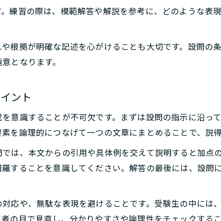
作文や説明問題に強くなる記述問題練習法
す。練習の際は、模範解答や解説を参考に、どのような表
設問の意図を読み取る記述力養成の極意
記述問題で問われる設問の意図の見抜き方
れや根拠が明確な記述を心がけることも大切です。設問の
本文や資料を活用した記述問題の解答術
極意となります。
記述問題で条件に沿った答え方を身につける
設問の要求を整理する記述問題対策の手順
ポイント
記述問題で出題者の意図をつかむ読解法
成を意識することが不可欠です。まずは設問の指示に沿っ
過去問活用で記述問題に強くなる方法
要素を論理的につなげて一つの文章にまとめることで、説
お問い合わせはこちら
お問い合わせはこちら
記述問題を鍛える過去問演習の具体的な進め方
問では、本文からの引用や具体例を交えて説明すると加点
山梨県高校入試過去問で学ぶ記述問題の傾向
網羅することを意識してください。解答の最後には、設問
記述問題の模範解答と自分の答案を比較する方法
記述問題対策に役立つ反復練習と振り返り
の対応や、無駄な表現を避けることです。受験生の中には
過去問から得点力を伸ばす記述問題の分析術
三者の目で見直し、分かりやすさや論理性をチェックする