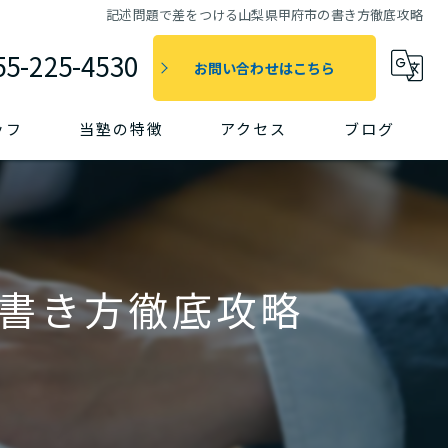
記述問題で差をつける山梨県甲府市の書き方徹底攻略
55-225-4530
お問い合わせはこちら
ッフ
当塾の特徴
アクセス
ブログ
個別指導
漫画特集
コラム
受験
定期テスト対策
書き方徹底攻略
苦手対策
書く