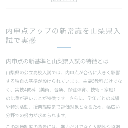
実技教科が内申点に与える影響を徹底解説
日々の授業態度が内申点評価に直結する理
由
内申点アップの新常識を山梨県入
内申点アップのために活用したい自己分析
試で実感
法
山梨県で内申点を伸ばす実践テクニック集
内申点の新基準と山梨県入試の特徴とは
内申点を実技教科で上げる具体的な勉強法
定期テストと内申点の関係を最大限活用す
山梨県の公立高校入試では、内申点が合否に大きく影響
る
する独自の基準が設けられています。主要5教科だけでな
提出物と特別活動で内申点を確実に加点す
く、実技4教科（美術、音楽、保健体育、技術・家庭）
る方法
の比重が高いことが特徴です。さらに、学年ごとの成績
や特別活動、授業態度まで評価対象となるため、幅広い
内申点計算サイトで自分の立ち位置を把握
分野での努力が求められます。
しよう
内申点アップに役立つ授業参加のコツを解
この評価制度の背景には、学力だけでなく人間性や協調