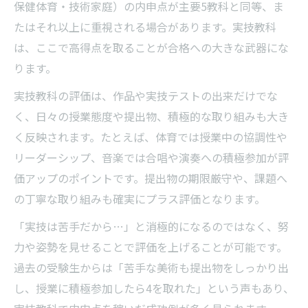
う
保健体育・技術家庭）の内申点が主要5教科と同等、ま
先生からの評価を高める日常の行動例を紹
たはそれ以上に重視される場合があります。実技教科
介
は、ここで高得点を取ることが合格への大きな武器にな
ります。
内申点が合格を左右する山梨県の合格戦略
山梨県高校入試の合格点と内申点の関係性
実技教科の評価は、作品や実技テストの出来だけでな
く、日々の授業態度や提出物、積極的な取り組みも大き
内申点を最大化するための年間戦略プラン
く反映されます。たとえば、体育では授業中の協調性や
内申点一覧を活用した志望校選びのポイン
リーダーシップ、音楽では合唱や演奏への積極参加が評
ト
価アップのポイントです。提出物の期限厳守や、課題へ
内申点計算方法で自分の強みを見える化し
の丁寧な取り組みも確実にプラス評価となります。
よう
「実技は苦手だから…」と消極的になるのではなく、努
定期テストと内申点のバランスを保つ秘訣
力や姿勢を見せることで評価を上げることが可能です。
過去の受験生からは「苦手な美術も提出物をしっかり出
し、授業に積極参加したら4を取れた」という声もあり、