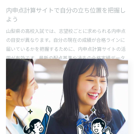
内申点計算サイトで自分の立ち位置を把握し
よう
山梨県の高校入試では、志望校ごとに求められる内申点
の目安が異なります。自分の現在の成績が合格ラインに
届いているかを把握するために、内申点計算サイトの活
用が有効です。最新の配点基準や過去の合格実績データ
をもとに、客観的な立ち位置を知ることができます。
具体的には、主要5教科と実技4教科の成績を入力し、自
動で合計点を算出できるサイトやソフトが利用されてい
ます。山梨県の「内申点計算 サイト」や「内申点計算方
法」「内申点計算 ソフト」などのキーワードで検索する
と、使いやすいツールが見つかります。計算結果をもと
に、どの教科を重点的に伸ばすべきか、戦略を立てやす
くなります。