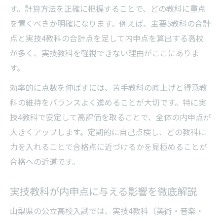
評価基準を知り内申点アップを目指す勉強
す。計算方法を正確に把握することで、どの教科に重点
法
を置くべきか明確になります。例えば、主要5教科の合計
提出物と授業態度が実技内申点に影響する
点と実技4教科の合計点を足して内申点を算出する高校
理由
が多く、実技教科を軽視できない理由がここにありま
検定取得や校外活動で内申点を差別化する
す。
方法
効率的に点数を伸ばすには、苦手教科の底上げと得意教
日常の授業態度が内申点に与える影響を解明
科の維持をバランスよく進めることが大切です。特に実
内申点を左右する授業態度の具体的なポイ
技4教科で安定して高評価を取ることで、全体の内申点が
ント
大きくアップします。定期的に自己点検し、どの教科に
積極的な質問や発言が内申点評価に効く理
力を入れることで合格点に近づけるかを見極めることが
由
合格への近道です。
提出物の質と期限が内申点アップに不可欠
実技教科が内申点に与える影響を徹底解説
な訳
内申点向上に役立つ日々の学習習慣を作ろ
山梨県の公立高校入試では、実技4教科（美術・音楽・