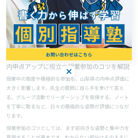
ただし、サイトによっては最新の入試情報が反映されて
いない場合もあるため、学校や塾の先生にも確認しなが
ら活用することが大切です。自分の目標との差を早めに
知ることで、無駄のない内申点アップ対策が実践できま
す。
お問い合わせはこちら
内申点アップに役立つ授業参加のコツを解説
お問い合わせはこちら
授業中の態度や積極的な参加も、山梨県の内申点評価に
大きく影響します。先生の質問に自ら手を挙げて答え
る、グループ活動でリーダーシップを発揮する、ノート
を丁寧に取るなど、日々の積極的な姿勢が評価につなが
ります。
授業参加のコツとしては、まず前向きな姿勢と集中力を
意識することが基本です。わからない部分はそのままに