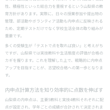
説
性、積極性といった総合力を重視するという山梨県の教
育方針があります。実際に、日々の授業参加や提出物の
効率良く内申点を上げたい方への戦略ガイド
管理、部活動やボランティア活動も内申点に反映される
内申点アップの裏ワザと正攻法を徹底比較
ため、定期テストだけでなく学校生活全体の取り組みが
内申点がオール3の場合の戦略的対策法
重要です。
偏差値を10上げるための学習スケジュール
多くの受験生が「テストで点を取れば良い」と考えがち
例
ですが、山梨県では実技教科や生活態度の評価が合格の
山梨県の内申点合格基準一覧を活用する方
カギを握ります。これを理解した上で、戦略的に内申点
法
アップを目指すことが、志望校合格への第一歩となりま
内申点計算ソフトで定期的に振り返る重要
す。
性
実技教科重視で内申点を高める方法とは
内申点計算方法を知り効率的に点数を伸ばす
内申点に直結する実技教科の攻略ポイント
山梨県の内申点は、主要5教科と実技4教科それぞれに配
苦手実技教科でも内申点を落とさないコツ
点が設定され、学年ごとの成績が合計されて決定されま