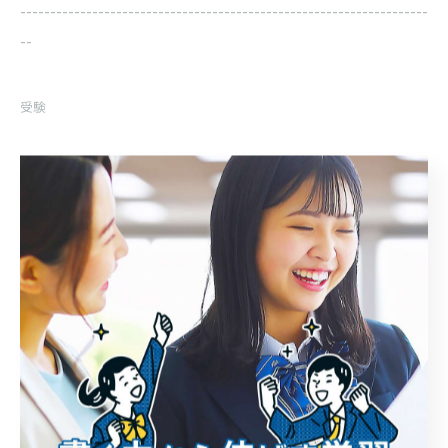
--------------------------------------------------------------------
--
受験
< 前のページ
一覧に戻る
次のページ >
関連タグ
#甲府市
#体験授業
#中学生
#塾
#個別指導
#自習スペース