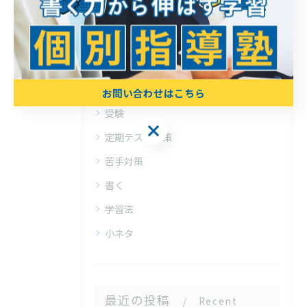
カテゴリー
Categories
全てのカテゴリー
個別指導
お問い合わせはこちら
受験
お問い合わせはこちら
定期テスト対策
苦手対策
書く
学習法
小ネタ
最近の投稿
Recent