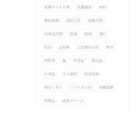
定期テスト対策
冬期講習
無料
個別指導
高校入試
受験対策
内申点対策
英語
国語
理科
社会
山梨県
公立高校入試
数学
甲府市
塾
中学生
高校生
小学生
少人数制
記述対策
明るく学ぶ
ノートまとめ
体験授業
受験生
自習スペース