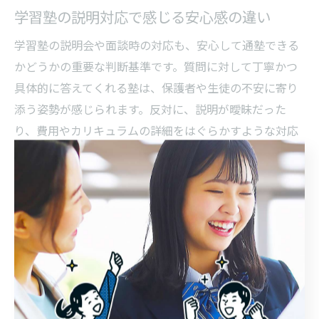
学習塾の説明対応で感じる安心感の違い
学習塾の説明会や面談時の対応も、安心して通塾できる
かどうかの重要な判断基準です。質問に対して丁寧かつ
具体的に答えてくれる塾は、保護者や生徒の不安に寄り
添う姿勢が感じられます。反対に、説明が曖昧だった
り、費用やカリキュラムの詳細をはぐらかすような対応
が見られる場合は注意が必要です。
特に夏期講習の内容や自習室の利用ルール、追加料金の
有無など、疑問点をしっかり確認しましょう。「説明対
応が親身だったので入塾を決めた」「相談時に具体的な
学習プランを提案してもらえた」といった体験談も多
く、説明対応は塾の信頼性を測るバロメーターとなりま
す。
不明点や不安が残る場合は、複数の塾で説明を受け、納