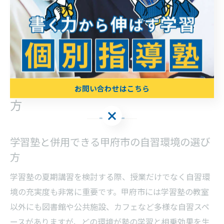
得できるまで質問することが失敗防止につながります。
説明対応の良し悪しを比較し、自分やお子様にとって最
適な学習環境を選びましょう。
甲府市で自習しやすい環境の探し
お問い合わせはこちら
方
お問い合わせはこちら
学習塾と併用できる甲府市の自習環境の選び
方
学習塾の夏期講習を検討する際、授業だけでなく自習環
境の充実度も非常に重要です。甲府市には学習塾の教室
以外にも図書館や公共施設、カフェなど多様な自習スペ
ースがありますが、どの環境が塾の学習と相乗効果を生