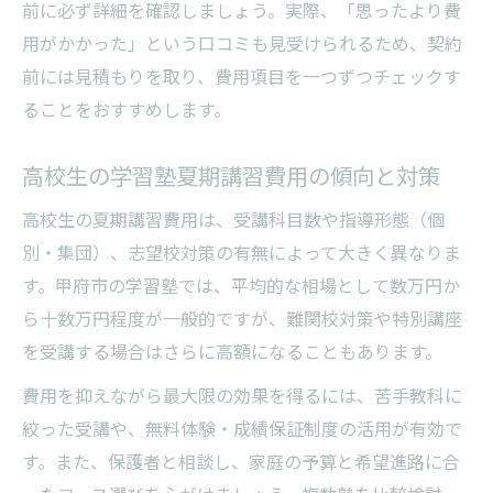
説
前に必ず詳細を確認しましょう。実際、「思ったより費
用がかかった」という口コミも見受けられるため、契約
学習塾のサポート体制と学習効果を検証
前には見積もりを取り、費用項目を一つずつチェックす
学習塾のサポート体制が学習効果に与える
ることをおすすめします。
影響
学習塾のフォローアップサービスの活用法
高校生の学習塾夏期講習費用の傾向と対策
個別対応が強みの学習塾サポート内容とは
高校生の夏期講習費用は、受講科目数や指導形態（個
学習塾で保護者相談やフィードバックを重
別・集団）、志望校対策の有無によって大きく異なりま
視
す。甲府市の学習塾では、平均的な相場として数万円か
学習塾サポート体制の質で差が出る成果例
ら十数万円程度が一般的ですが、難関校対策や特別講座
を受講する場合はさらに高額になることもあります。
費用を抑えながら最大限の効果を得るには、苦手教科に
絞った受講や、無料体験・成績保証制度の活用が有効で
す。また、保護者と相談し、家庭の予算と希望進路に合