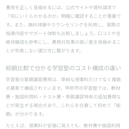
費用を正しく見極めるには、公式サイトや資料請求で
学習塾と併用できる甲府市の自習環境の選
「何にいくらかかるのか」明確に確認することが重要で
び方
す。また、無料体験やカウンセリングを利用し、実際の
静かで集中できる学習塾近くの勉強スペー
指導内容やサポート体制も比較しましょう。口コミや合
ス
格体験談も参考にし、費用対効果の高い塾を見極めるこ
学習塾利用者が自習場所を選ぶ際のポイン
とが失敗しない選び方に繋がります。
ト
甲府市で見つかる自習向きのおすすめ環境
総額比較で分かる学習塾のコスト構成の違い
学習塾生が使いやすい自習施設の特徴を解
学習塾の夏期講習費用は、単純な授業料だけでなく複数
説
の要素で構成されています。甲府市の学習塾では、教材
進学対策に最適な夏期講習の選定方法
費・施設利用料・テスト費・季節講習特有の追加費用な
学習塾の夏期講習で進学対策を強化するコ
どが発生する場合があり、これらを合算して初めて「総
ツ
額」が分かります。
高校受験に強い学習塾夏期講習の選び方
たとえば、授業料が安価に見えても、教材費や施設利用