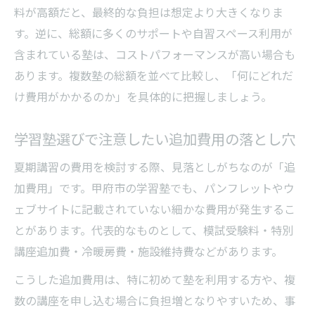
学習塾の夏期講習で押さえるべき指導内容
料が高額だと、最終的な負担は想定より大きくなりま
合格を目指す学習塾夏期講習活用のポイン
す。逆に、総額に多くのサポートや自習スペース利用が
ト
含まれている塾は、コストパフォーマンスが高い場合も
学習塾の夏期講習で成果を上げる対策法
あります。複数塾の総額を並べて比較し、「何にどれだ
追加費用まで把握する塾比較のポイント
け費用がかかるのか」を具体的に把握しましょう。
学習塾比較で見逃せない追加費用の内訳と
学習塾選びで注意したい追加費用の落とし穴
は
学習塾の入会金や教材費の確認が重要な理
夏期講習の費用を検討する際、見落としがちなのが「追
由
加費用」です。甲府市の学習塾でも、パンフレットやウ
ェブサイトに記載されていない細かな費用が発生するこ
学習塾の設備費やテスト代まで詳細にチェ
とがあります。代表的なものとして、模試受験料・特別
ック
講座追加費・冷暖房費・施設維持費などがあります。
追加費用が発生しやすい学習塾の特徴を知
る
こうした追加費用は、特に初めて塾を利用する方や、複
学習塾選びで総額見積もりの比較方法を解
数の講座を申し込む場合に負担増となりやすいため、事