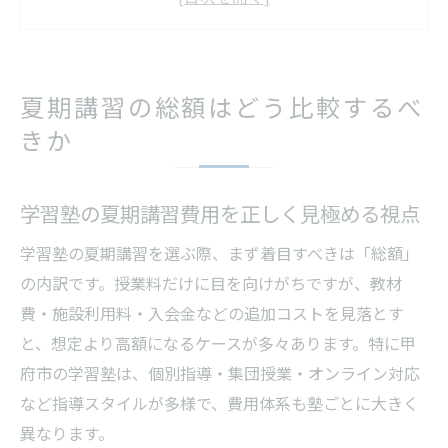
い
学習塾選びで注意したい追加費用の落とし
穴
夏期講習の総額はどう比較するべ
高校生の学習塾夏期講習費用の傾向と対策
きか
平均費用と実際の学習塾総額の差を検証す
る
学習塾の夏期講習費用を正しく見極める視点
学習塾選びで失敗しないための視点
学習塾選びで見落としがちな重要ポイント
学習塾の夏期講習を選ぶ際、まず着目すべきは「総額」
入ってはいけない学習塾の特徴を理解する
の内訳です。授業料だけに目を向けがちですが、教材
学習塾選びは費用と学習効果の両面で判断
費・施設利用料・入会金などの追加コストを見落とす
を
と、想定より高額になるケースが多々あります。特に甲
府市の学習塾は、個別指導・集団授業・オンライン対応
口コミや実績から分かる学習塾の信頼性
など指導スタイルが多様で、費用体系も塾ごとに大きく
学習塾の説明対応で感じる安心感の違い
異なります。
甲府市で自習しやすい環境の探し方