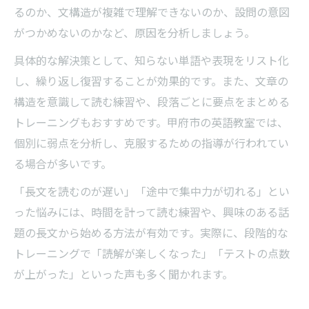
英語読解が苦手な方のための学習相談の活
るのか、文構造が複雑で理解できないのか、設問の意図
用法
がつかめないのかなど、原因を分析しましょう。
マイペースで学べる甲府市の英語教室の魅
具体的な解決策として、知らない単語や表現をリスト化
力
し、繰り返し復習することが効果的です。また、文章の
読解対策に強い甲府市の英語講座の選び方
構造を意識して読む練習や、段落ごとに要点をまとめる
英語を読む力を高める注目の方法
トレーニングもおすすめです。甲府市の英語教室では、
英語長文読解力向上に役立つ音読練習法
個別に弱点を分析し、克服するための指導が行われてい
英語を読む力を伸ばす多読と精読のバラン
る場合が多いです。
ス
「長文を読むのが遅い」「途中で集中力が切れる」とい
英語学習で注目される要約トレーニングの
った悩みには、時間を計って読む練習や、興味のある話
効果
題の長文から始める方法が有効です。実際に、段階的な
英語長文を読む際のスキャニング技術の活
トレーニングで「読解が楽しくなった」「テストの点数
用
が上がった」といった声も多く聞かれます。
英語を読む力を高める辞書活用法のコツ