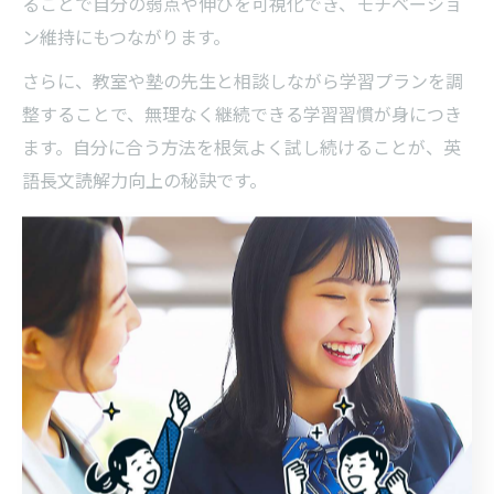
ることで自分の弱点や伸びを可視化でき、モチベーショ
ン維持にもつながります。
さらに、教室や塾の先生と相談しながら学習プランを調
整することで、無理なく継続できる学習習慣が身につき
ます。自分に合う方法を根気よく試し続けることが、英
語長文読解力向上の秘訣です。
英語長文に強くなる甲府市の学習ポイント紹
介
甲府市で英語長文に強くなるためには、いくつかの学習
ポイントを押さえることが重要です。まず、単語・熟語
力の強化は長文読解の基礎となるため、日々の暗記や復
習を怠らないことが大切です。
次に、段落ごとの要旨をまとめる練習や、設問意図を正