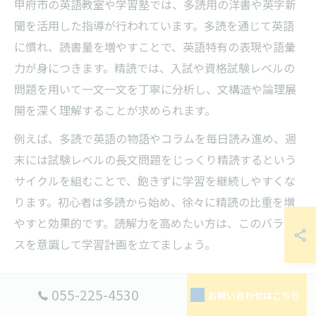
甲府市の英語教室や学習塾では、多読用の洋書や英字新
聞を活用した指導が行われています。多読を通じて英語
に慣れ、読書量を増やすことで、英語特有の表現や語彙
力が身につきます。精読では、入試や資格試験レベルの
問題を用いて一文一文を丁寧に分析し、文構造や論理展
開を深く理解することが求められます。
例えば、多読で英語の物語やコラムを毎日読み進め、週
末には試験レベルの長文問題をじっくり精読するという
サイクルを組むことで、飽きずに学習を継続しやすくな
ります。初心者は多読から始め、徐々に精読の比重を増
やすと効果的です。読解力を高めたい方は、このバラン
スを意識して学習計画を立てましょう。
英語学習で注目される要約トレーニングの効
055-225-4530
お問い合わせはこちら
果