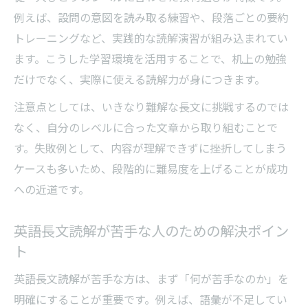
例えば、設問の意図を読み取る練習や、段落ごとの要約
短時間で英語読解力を高める学習計画の工
トレーニングなど、実践的な読解演習が組み込まれてい
夫
ます。こうした学習環境を活用することで、机上の勉強
日常生活に英語長文を組み込む効率的な方
だけでなく、実際に使える読解力が身につきます。
法
注意点としては、いきなり難解な長文に挑戦するのでは
英語読解力向上に効果的な反復練習の進め
なく、自分のレベルに合った文章から取り組むことで
方
す。失敗例として、内容が理解できずに挫折してしまう
英語長文読解で役立つノート術と復習方法
ケースも多いため、段階的に難易度を上げることが成功
読解力を伸ばす英語学習のポイントを整理
への近道です。
読解が苦手なら甲府市での学びが鍵
読解が苦手な人向け甲府市の英語指導の特
英語長文読解が苦手な人のための解決ポイン
徴
ト
甲府市で受けられる個別英語サポートの利
英語長文読解が苦手な方は、まず「何が苦手なのか」を
点
明確にすることが重要です。例えば、語彙が不足してい