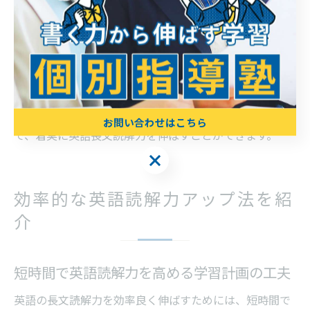
確に読み取るトレーニングも効果的です。甲府市の学習
塾や英語教室では、過去問演習や模擬試験を通じて実践
力を養う指導が行われています。
さらに、定期的な振り返りや先生からのフィードバック
を活用することで、弱点克服や成果の実感につながりま
す。これらのポイントを意識した学習を積み重ねること
お問い合わせはこちら
で、着実に英語長文読解力を伸ばすことができます。
お問い合わせはこちら
効率的な英語読解力アップ法を紹
介
短時間で英語読解力を高める学習計画の工夫
英語の長文読解力を効率良く伸ばすためには、短時間で