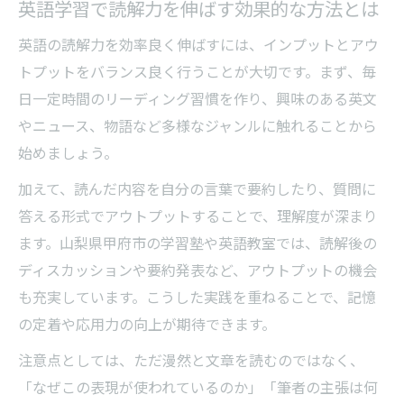
英語学習で読解力を伸ばす効果的な方法とは
実践的な長文読解で英語力を磨くコツ
実践的英語長文読解で大切なポイントと準
英語の読解力を効率良く伸ばすには、インプットとアウ
備
トプットをバランス良く行うことが大切です。まず、毎
日一定時間のリーディング習慣を作り、興味のある英文
英語力を磨く実践読解問題の取り組み方
やニュース、物語など多様なジャンルに触れることから
長文読解後の復習が英語力向上に与える影
始めましょう。
響
英語長文から学ぶ語彙力・表現力の伸ばし
加えて、読んだ内容を自分の言葉で要約したり、質問に
方
答える形式でアウトプットすることで、理解度が深まり
ます。山梨県甲府市の学習塾や英語教室では、読解後の
実践的な英語長文読解の記録と振り返り方
ディスカッションや要約発表など、アウトプットの機会
法
も充実しています。こうした実践を重ねることで、記憶
の定着や応用力の向上が期待できます。
注意点としては、ただ漫然と文章を読むのではなく、
「なぜこの表現が使われているのか」「筆者の主張は何