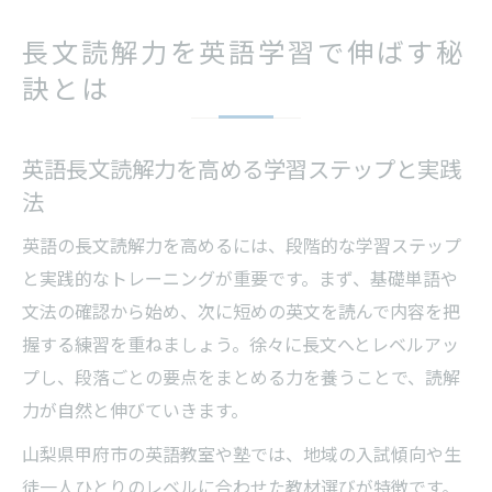
は
長文読解力を英語学習で伸ばす秘
長文を読める英語力の基礎と応用の重要性
訣とは
英語長文読解と語彙力・文法力の関係を解
説
英語長文読解力を高める学習ステップと実践
甲府市で英語の長文に強くなるには
法
甲府市で英語長文に強くなる学び方の選び
方
英語の長文読解力を高めるには、段階的な学習ステップ
英語力向上へ導く甲府市の教室選びの基準
と実践的なトレーニングが重要です。まず、基礎単語や
甲府市での英語長文対策に役立つ学習環境
文法の確認から始め、次に短めの英文を読んで内容を把
握する練習を重ねましょう。徐々に長文へとレベルアッ
自分に合う英語学習法を甲府市で見つける
プし、段落ごとの要点をまとめる力を養うことで、読解
秘訣
力が自然と伸びていきます。
英語長文に強くなる甲府市の学習ポイント
紹介
山梨県甲府市の英語教室や塾では、地域の入試傾向や生
徒一人ひとりのレベルに合わせた教材選びが特徴です。
効率的な英語読解力アップ法を紹介